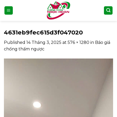
Skip
to
content
4631eb9fec615d3f047020
Published
14 Tháng 3, 2025
at
576 × 1280
in
Báo giá
chống thấm ngược