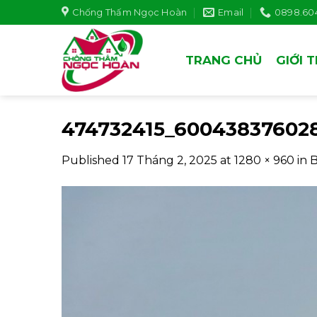
Skip
Chống Thấm Ngọc Hoàn
Email
0898.604
to
content
TRANG CHỦ
GIỚI 
474732415_60043837602
Published
17 Tháng 2, 2025
at
1280 × 960
in
B