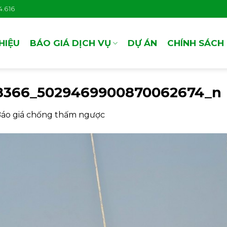
.616
THIỆU
BÁO GIÁ DỊCH VỤ
DỰ ÁN
CHÍNH SÁCH
8366_5029469900870062674_n
áo giá chống thấm ngược