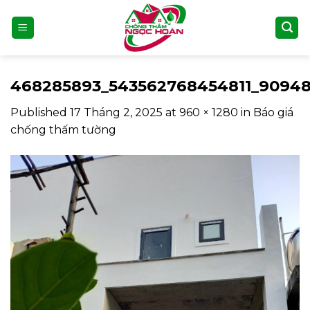
Skip
to
content
468285893_543562768454811_90948
Published
17 Tháng 2, 2025
at
960 × 1280
in
Báo giá
chống thấm tường