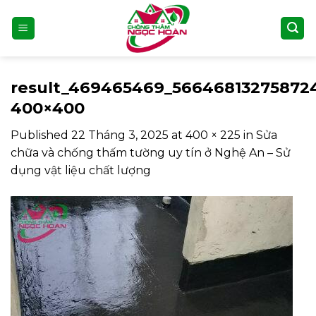
Skip
to
content
result_469465469_56646813275872
400×400
Published
22 Tháng 3, 2025
at
400 × 225
in
Sửa
chữa và chống thấm tường uy tín ở Nghệ An – Sử
dụng vật liệu chất lượng