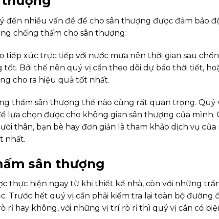
n thượng
 ý đến nhiều vấn đề để cho sân thượng được đảm bảo đ
i công chống thấm cho sân thượng:
 tiếp xúc trực tiếp với nước mưa nên thời gian sau chố
ốt. Bởi thế nên quý vị cần theo dõi dự báo thời tiết, ho
ng cho ra hiệu quả tốt nhất.
ống thấm sân thượng thế nào cũng rất quan trọng. Quý 
 lựa chọn được cho không gian sân thượng của mình. 
ời thân, bạn bè hay đơn giản là tham khảo dịch vụ củ
t nhất.
thấm sân thượng
thực hiện ngay từ khi thiết kế nhà, còn với những trầ
. Trước hết quý vị cần phải kiểm tra lại toàn bộ đường 
 rỉ hay không, với những vị trí rò rỉ thì quý vị cần có bi