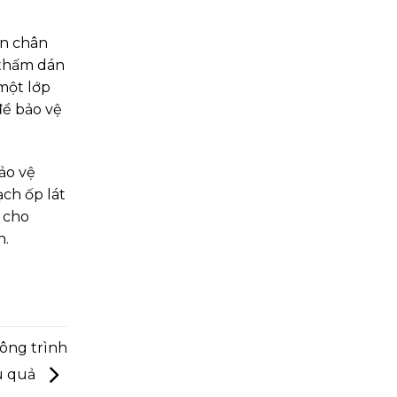
n chân
 thấm dán
một lớp
để bảo vệ
ảo vệ
ch ốp lát
 cho
h.
công trình
u quả