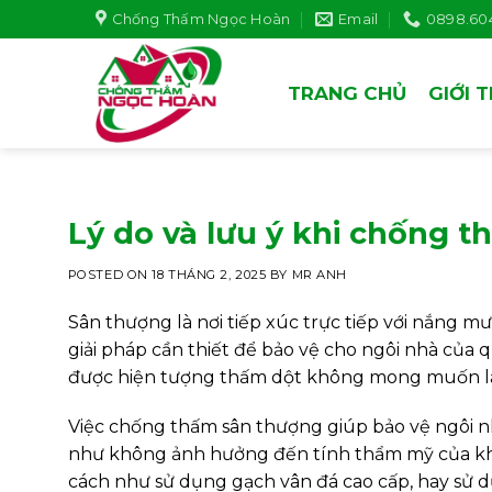
Skip
Chống Thấm Ngọc Hoàn
Email
0898.604
to
content
TRANG CHỦ
GIỚI 
Lý do và lưu ý khi chống 
POSTED ON
18 THÁNG 2, 2025
BY
MR ANH
Sân thượng là nơi tiếp xúc trực tiếp với nắng
giải pháp cần thiết để bảo vệ cho ngôi nhà của
được hiện tượng thấm dột không mong muốn là
Việc chống thấm sân thượng giúp bảo vệ ngôi nh
như không ảnh hưởng đến tính thẩm mỹ của kh
cách như sử dụng gạch vân đá cao cấp, hay sử 