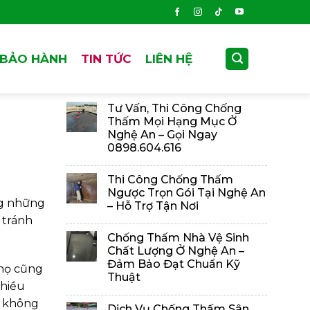
 BẢO HÀNH
TIN TỨC
LIÊN HỆ
Bài Viết Gần Đây
Tư Vấn, Thi Công Chống
Thấm Mọi Hạng Mục Ở
Nghệ An – Gọi Ngay
0898.604.616
Thi Công Chống Thấm
Ngược Trọn Gói Tại Nghệ An
ng những
– Hỗ Trợ Tận Nơi
 tránh
Chống Thấm Nhà Vệ Sinh
Chất Lượng Ở Nghệ An –
Đảm Bảo Đạt Chuẩn Kỹ
thọ cũng
Thuật
nhiều
o không
Dịch Vụ Chống Thấm Sân