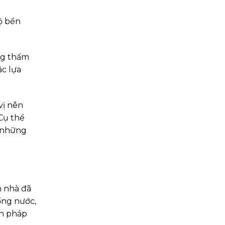
ộ bền
ng thấm
ặc lựa
vị nên
Cụ thể
a những
n nhà đã
ống nước,
ện pháp